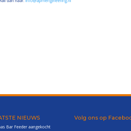
 Mail dan naar:
info@apmengineering.nl
ATSTE NIEUWS
Volg ons op Facebo
as Bar Feeder aangekocht