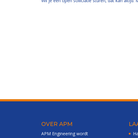
Wil je een open solliciatie sturen, dat kan altijd.
OVER APM
LA
APM Engineering wordt
Ha