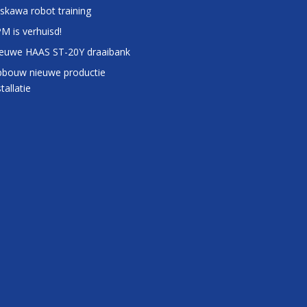
skawa robot training
M is verhuisd!
euwe HAAS ST-20Y draaibank
bouw nieuwe productie
stallatie